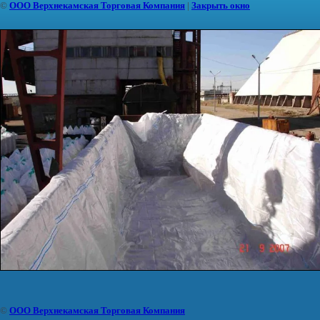
©
ООО Верхнекамская Торговая Компания
|
Закрыть окно
©
ООО Верхнекамская Торговая Компания